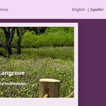
otros
English
| Español
 Mangrove
s y humedales.