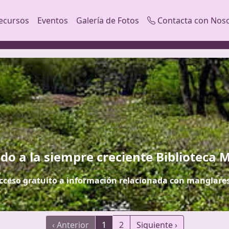
ecursos
Eventos
Galería de Fotos
Contacta con Nos
do a la siempre creciente Biblioteca
cceso gratuito a información relacionada con manglare
‹ Anterior
1
2
Siguiente ›